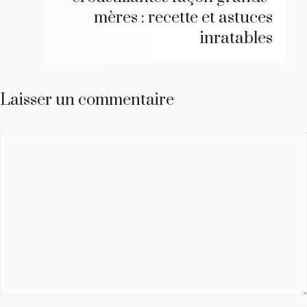
mères : recette et astuces
inratables
Laisser un commentaire
Commentaire